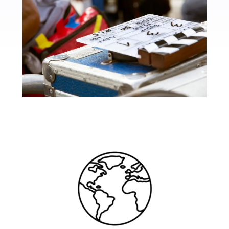
e
o
.