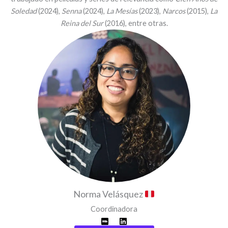
Soledad
(2024),
Senna
(2024),
La Mesías
(2023),
Narcos
(2015),
La
Reina del Sur
(2016), entre otras.
Norma Velásquez
Coordinadora